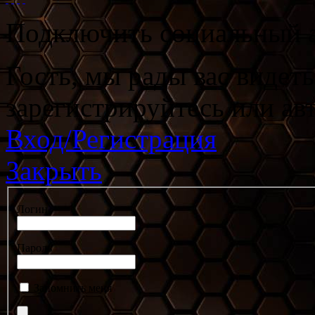
Подключить социальный а
Гость, мы рады вас видет
зарегистрируйтесь или ав
Вход/Регистрация
Закрыть
Логин
Пароль
Запомнить меня