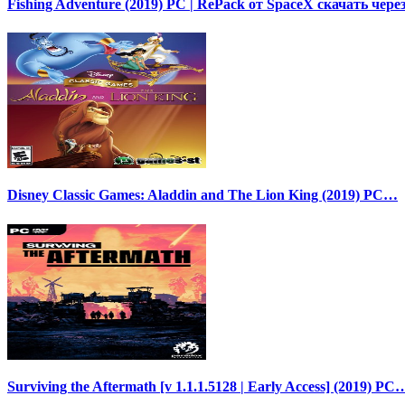
Fishing Adventure (2019) PC | RePack от SpaceX скачать чер
Disney Classic Games: Aladdin and The Lion King (2019) PC…
Surviving the Aftermath [v 1.1.1.5128 | Early Access] (2019) PC