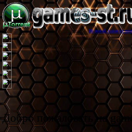
Игровой торрент трекер games-st.r
Добро пожаловать на game