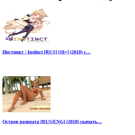
Инстинкт / Instinct [RUS] [18+] (2018) с…
Остров разврата [RUS/ENG] (2018) скачать…