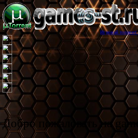
Игровой торрент трекер games-
Добро пожаловать на game