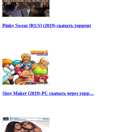
Pinky Swear [RUS] (2019) скачать торрент
Sissy Maker (2019) PC скачать через торр…