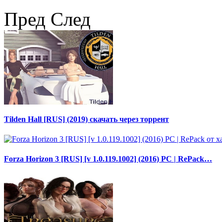
Пред
След
Tilden Hall [RUS] (2019) скачать через торрент
Forza Horizon 3 [RUS] [v 1.0.119.1002] (2016) PC | RePack…