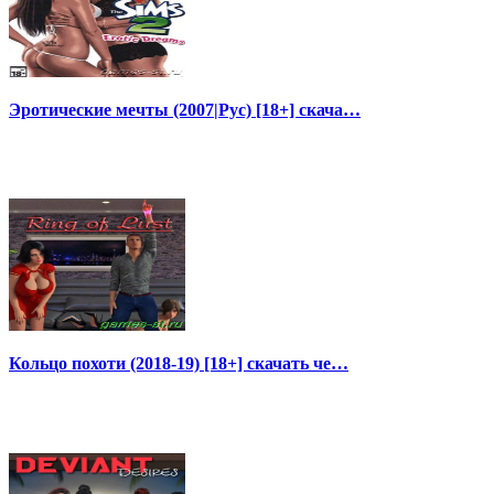
Эротические мечты (2007|Рус) [18+] скача…
Кольцо похоти (2018-19) [18+] скачать че…