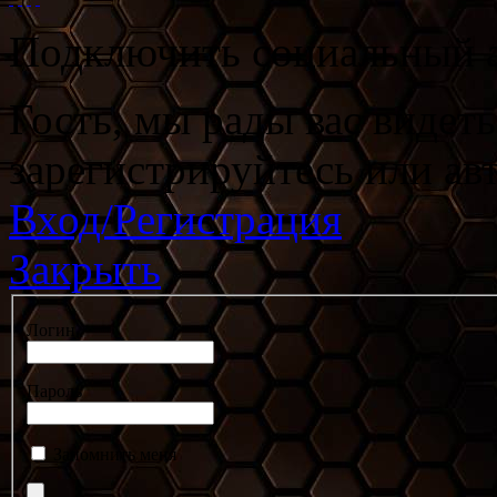
Подключить социальный а
Гость, мы рады вас видет
зарегистрируйтесь или ав
Вход/Регистрация
Закрыть
Логин
Пароль
Запомнить меня