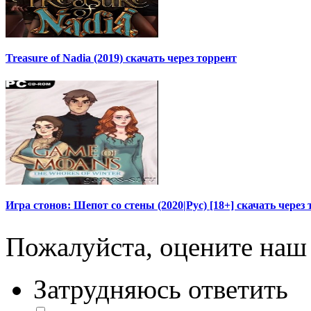
Treasure of Nadia (2019) скачать через торрент
Игра стонов: Шепот со стены (2020|Рус) [18+] скачать через
Пожалуйста, оцените наш 
Затрудняюсь ответить