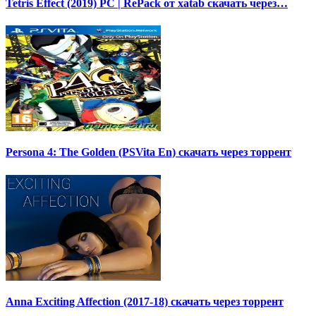
Tetris Effect (2019) PC | RePack от xatab скачать через…
Persona 4: The Golden (PSVita En) скачать через торрент
Anna Exciting Affection (2017-18) скачать через торрент