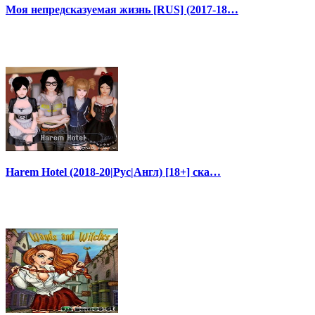
Моя непредсказуемая жизнь [RUS] (2017-18…
Harem Hotel (2018-20|Рус|Англ) [18+] ска…