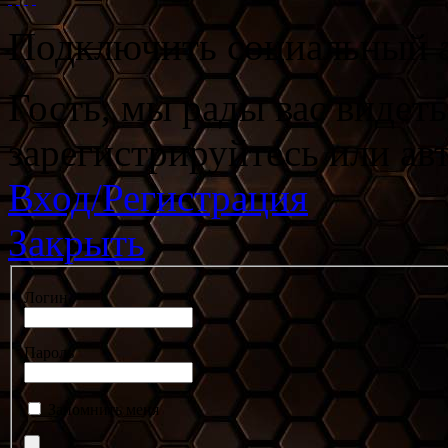
Подключить социальный а
Гость, мы рады вас видет
зарегистрируйтесь или ав
Вход/Регистрация
Закрыть
Логин
Пароль
Запомнить меня