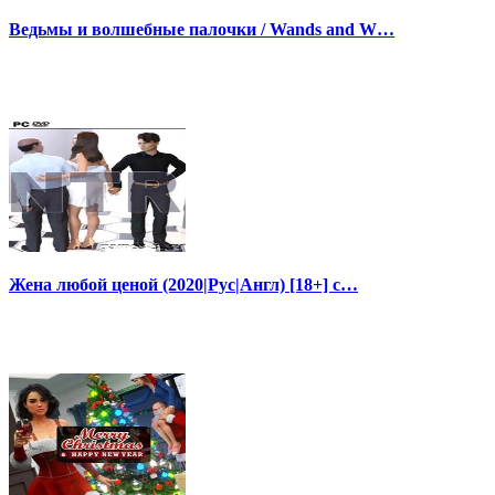
Ведьмы и волшебные палочки / Wands and W…
Жена любой ценой (2020|Рус|Англ) [18+] с…