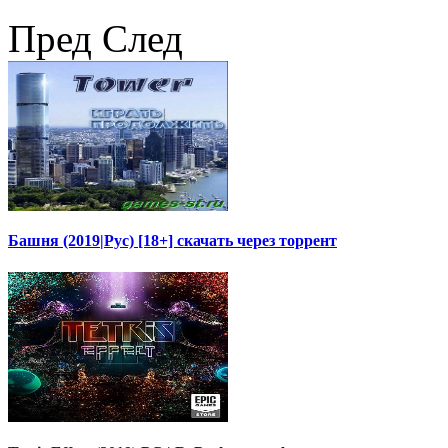
Пред
След
Башня (2019|Рус) [18+] скачать через торрент