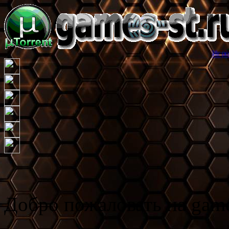
Игровой торрент т
Добро пожаловать на game