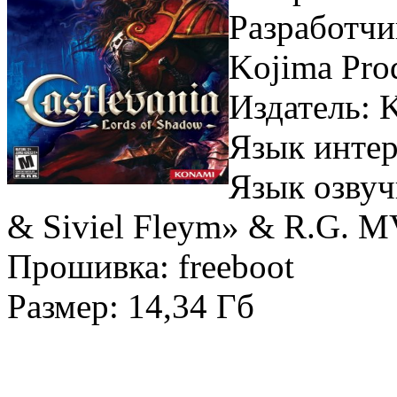
Разработчи
Kojima Pro
Издатель:
Язык интер
Язык озвуч
& Siviel Fleym»
&
R.G. M
Прошивка:
freeboot
Размер:
14,34 Гб