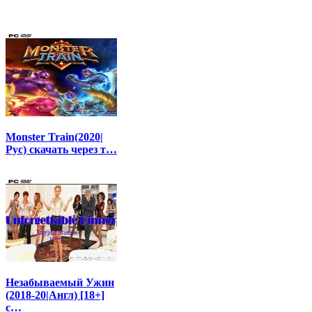
Monster Train(2020|
Рус) скачать через т…
Незабываемый Ужин
(2018-20|Англ) [18+]
с…