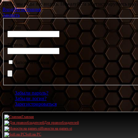
Гость, мы рады вас видеть. Пожалуйста зарегистрируйтесь или 
Вход/Регистрация
Закрыть
Логин
Пароль
Запомнить меня
Забыли пароль?
Забыли логин?
Зарегистрироваться
Главная
Для правообладателей
Новости на games-st
Soft на PC