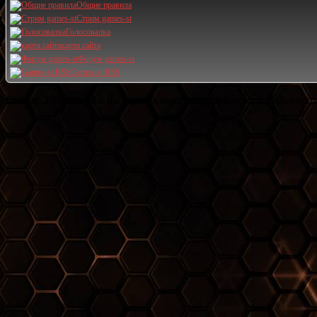
Общие правила
Стрим games-st
Голосовалка
карта сайта
Форум games-st
Games-st RSS
Сейчас 250 гостей и ни одного зарегистрированного пользовате