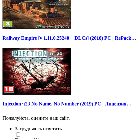
Railway Empire [v 1.11.0.25240 + DLCs] (2018) PC | RePack…
Injection π23 No Name, No Number (2019) PC | Лицензия…
Пожалуйста, оцените наш сайт.
Затрудняюсь ответить