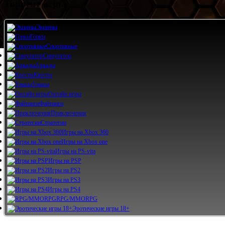
Торрент игры
Экшены
Гонки
Спортивные
Симулятор
Аркады
Квесты
Ужасы
Онлайн игры
Файтинги
Приключения
Стратегии
Игры на Xbox 360
Игры на Xbox one
Игры на PS-vita
Игры на PSP
Игры на PS2
Игры на PS3
Игры на PS4
RPG/MMORPG
Эротические игры 18+