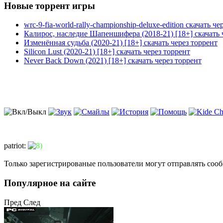
Новые торрент игры
wrc-9-fia-world-rally-championship-deluxe-edition скачать че
Калирос, наследие Шапеншифера (2018-21) [18+] скачать 
Изменённая судьба (2020-21) [18+] скачать через торрент
Silicon Lust (2020-21) [18+] скачать через торрент
Never Back Down (2021) [18+] скачать через торрент
patriot
:
Только зарегистрированые пользователи могут отправлять соо
Популярное на сайте
Пред
След