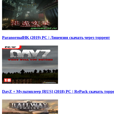
ParanormalHK (2019) PC | Лицензия скачать через торрент
DayZ + Мультиплеер [RUS] (2018) PC | RePack скачать торр